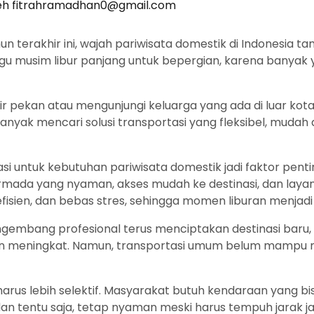
eh
fitrahramadhan0@gmail.com
 terakhir ini, wajah pariwisata domestik di Indonesia t
gu musim libur panjang untuk bepergian, karena banyak 
ir pekan atau mengunjungi keluarga yang ada di luar ko
nyak mencari solusi transportasi yang fleksibel, mudah
asi untuk kebutuhan pariwisata domestik jadi faktor pen
rmada yang nyaman, akses mudah ke destinasi, dan lay
fisien, dan bebas stres, sehingga momen liburan menjad
 pengembang profesional terus menciptakan destinasi bar
kin meningkat. Namun, transportasi umum belum mampu 
harus lebih selektif. Masyarakat butuh kendaraan yang b
n tentu saja, tetap nyaman meski harus tempuh jarak j