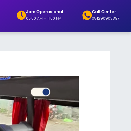
Jam Operasional
Call Center
05.00 AM – 11.00 PM
081290903397