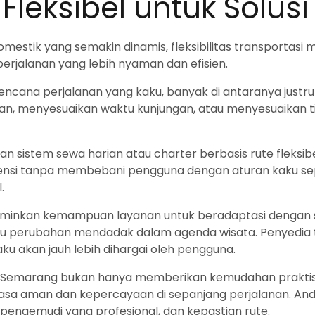
Fleksibel untuk Solusi
estik yang semakin dinamis, fleksibilitas transportasi m
rjalanan yang lebih nyaman dan efisien.
encana perjalanan yang kaku, banyak di antaranya just
an, menyesuaikan waktu kunjungan, atau menyesuaikan t
an sistem sewa harian atau charter berbasis rute fleksibe
si tanpa membebani pengguna dengan aturan kaku sepe
.
mencerminkan kemampuan layanan untuk beradaptasi dengan s
 atau perubahan mendadak dalam agenda wisata. Penyedia 
ku akan jauh lebih dihargai oleh pengguna.
 di Semarang bukan hanya memberikan kemudahan praktis 
sa aman dan kepercayaan di sepanjang perjalanan. Anda
 pengemudi yang profesional, dan kepastian rute.