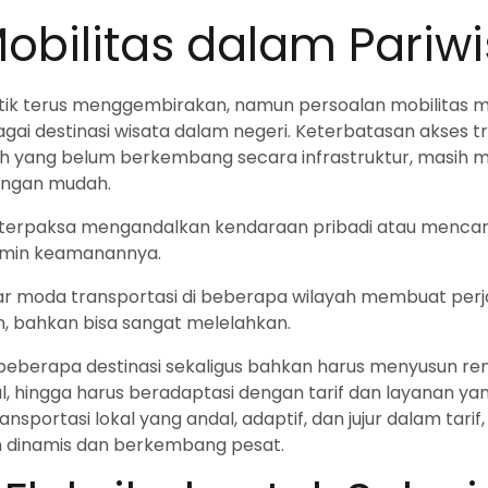
bilitas dalam Pariwi
k terus menggembirakan, namun persoalan mobilitas ma
rbagai destinasi wisata dalam negeri. Keterbatasan akse
ah yang belum berkembang secara infrastruktur, masih 
dengan mudah.
g terpaksa mengandalkan kendaraan pribadi atau mencari 
jamin keamanannya.
antar moda transportasi di beberapa wilayah membuat per
en, bahkan bisa sangat melelahkan.
beberapa destinasi sekaligus bahkan harus menyusun ren
 hingga harus beradaptasi dengan tarif dan layanan yang
nsportasi lokal yang andal, adaptif, dan jujur dalam tar
n dinamis dan berkembang pesat.