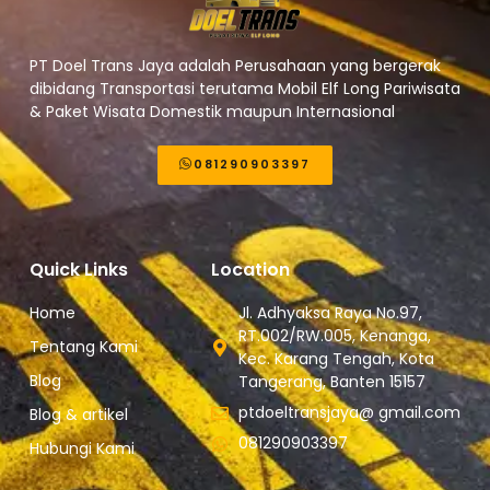
PT Doel Trans Jaya adalah Perusahaan yang bergerak
dibidang Transportasi terutama Mobil Elf Long Pariwisata
& Paket Wisata Domestik maupun Internasional
081290903397
Quick Links
Location
Home
Jl. Adhyaksa Raya No.97,
RT.002/RW.005, Kenanga,
Tentang Kami
Kec. Karang Tengah, Kota
Blog
Tangerang, Banten 15157
ptdoeltransjaya@ gmail.com
Blog & artikel
081290903397
Hubungi Kami