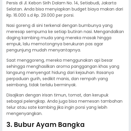
Persis di Jl. Kebon Sirih Dalam No. 14, Setiabudi, Jakarta
Selatan. Anda bisa menyiapkan budget biaya makan dari
Rp. 16.000 s.d Rp. 29.000 per porsi.
Nasi goreng di sini terkenal dengan bumbunya yang
meresap sempurna ke setiap butiran nasi. Mengandalkan
daging kambing muda yang mereka masak hingga
empuk, lalu memotongnya berukuran pas agar
pengunjung mudah menyantapnya.
Saat menggoreng, mereka menggunakan api besar
sehingga menghasilkan aroma panggangan khas yang
langsung menyengat hidung dari kejauhan. Rasanya
perpaduan gurih, sedikit manis, dan rempah yang
seimbang, tidak terlalu berminyak.
Disajikan dengan irisan timun, tomat, dan kerupuk
sebagai pelengkap. Anda juga bisa memesan tambahan
telur atau sate kambing jika ingin porsi yang lebih
mengenyangkan.
3. Bubur Ayam Bangka