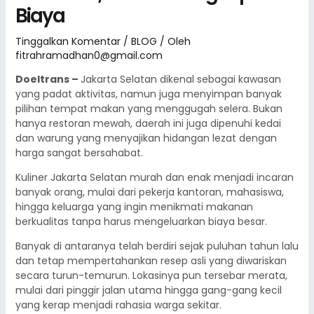
Biaya
Tinggalkan Komentar
/
BLOG
/ Oleh
fitrahramadhan0@gmail.com
Doeltrans –
Jakarta Selatan dikenal sebagai kawasan
yang padat aktivitas, namun juga menyimpan banyak
pilihan tempat makan yang menggugah selera. Bukan
hanya restoran mewah, daerah ini juga dipenuhi kedai
dan warung yang menyajikan hidangan lezat dengan
harga sangat bersahabat.
Kuliner Jakarta Selatan murah dan enak menjadi incaran
banyak orang, mulai dari pekerja kantoran, mahasiswa,
hingga keluarga yang ingin menikmati makanan
berkualitas tanpa harus mengeluarkan biaya besar.
Banyak di antaranya telah berdiri sejak puluhan tahun lalu
dan tetap mempertahankan resep asli yang diwariskan
secara turun-temurun. Lokasinya pun tersebar merata,
mulai dari pinggir jalan utama hingga gang-gang kecil
yang kerap menjadi rahasia warga sekitar.