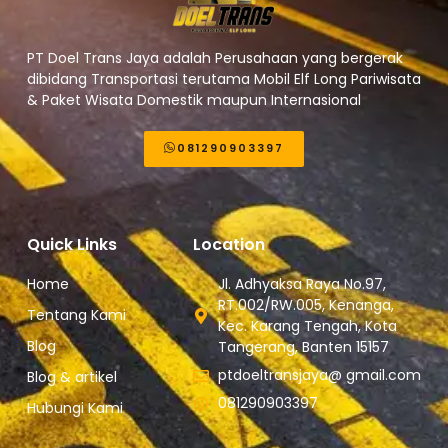
PT Doel Trans Jaya adalah Perusahaan yang bergerak
dibidang Transportasi terutama Mobil Elf Long Pariwisata
& Paket Wisata Domestik maupun Internasional
081290903397
Quick Links
Location
Home
Jl. Adhyaksa Raya No.97,
RT.002/RW.005, Kenanga,
Tentang Kami
Kec. Karang Tengah, Kota
Blog
Tangerang, Banten 15157
ptdoeltransjaya@ gmail.com
Blog & artikel
081290903397
Hubungi Kami