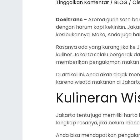
Tinggalkan Komentar
/
BLOG
/ Ol
Doeltrans –
Aroma gurih sate be
dengan harum kopi kekinian. Jakar
kesibukannya. Maka, Anda juga haru
Rasanya ada yang kurang jika ke 
kuliner Jakarta selalu bergerak d
memberikan pengalaman makan y
Di artikel ini, Anda akan diajak me
karena wisata makanan di Jakart
Kulineran Wi
Jakarta tentu juga memiliki harta
lengkap rasanya, jika belum menci
Anda bisa mendapatkan pengalaman