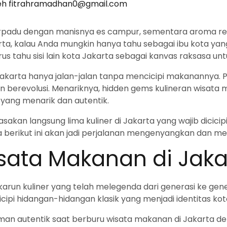
eh
fitrahramadhan0@gmail.com
rpadu dengan manisnya es campur, sementara aroma remp
ta, kalau Anda mungkin hanya tahu sebagai ibu kota yang
s tahu sisi lain kota Jakarta sebagai kanvas raksasa untu
Jakarta hanya jalan-jalan tanpa mencicipi makanannya. P
an berevolusi. Menariknya, hidden gems kulineran wisata 
ang menarik dan autentik.
rasakan langsung lima kuliner di Jakarta yang wajib dicicip
a berikut ini akan jadi perjalanan mengenyangkan dan 
sata Makanan di Jaka
 karun kuliner yang telah melegenda dari generasi ke gene
cipi hidangan-hidangan klasik yang menjadi identitas kot
 autentik saat berburu wisata makanan di Jakarta denga