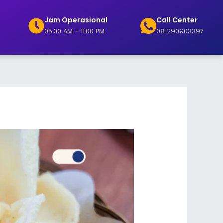
Jam Operasional
Call Center
05.00 AM – 11.00 PM
081290903397