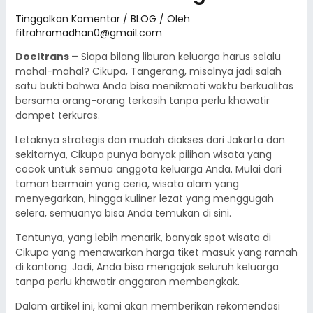
Tinggalkan Komentar
/
BLOG
/ Oleh
fitrahramadhan0@gmail.com
Doeltrans –
Siapa bilang liburan keluarga harus selalu
mahal-mahal? Cikupa, Tangerang, misalnya jadi salah
satu bukti bahwa Anda bisa menikmati waktu berkualitas
bersama orang-orang terkasih tanpa perlu khawatir
dompet terkuras.
Letaknya strategis dan mudah diakses dari Jakarta dan
sekitarnya, Cikupa punya banyak pilihan wisata yang
cocok untuk semua anggota keluarga Anda. Mulai dari
taman bermain yang ceria, wisata alam yang
menyegarkan, hingga kuliner lezat yang menggugah
selera, semuanya bisa Anda temukan di sini.
Tentunya, yang lebih menarik, banyak spot wisata di
Cikupa yang menawarkan harga tiket masuk yang ramah
di kantong. Jadi, Anda bisa mengajak seluruh keluarga
tanpa perlu khawatir anggaran membengkak.
Dalam artikel ini, kami akan memberikan rekomendasi