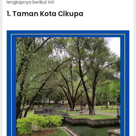
lengkapnya berikut ini!
1. Taman Kota Cikupa