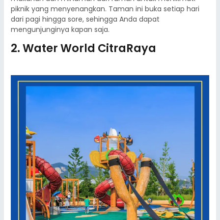
piknik yang menyenangkan. Taman ini buka setiap hari
dari pagi hingga sore, sehingga Anda dapat
mengunjunginya kapan saja.
2. Water World CitraRaya