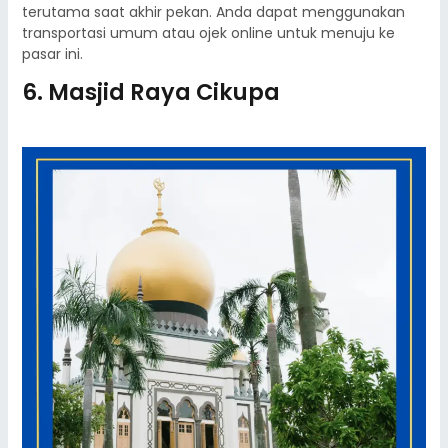
terutama saat akhir pekan. Anda dapat menggunakan
transportasi umum atau ojek online untuk menuju ke
pasar ini.
6. Masjid Raya Cikupa