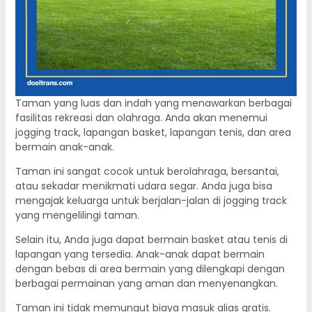
Taman yang luas dan indah yang menawarkan berbagai
fasilitas rekreasi dan olahraga. Anda akan menemui
jogging track, lapangan basket, lapangan tenis, dan area
bermain anak-anak.
Taman ini sangat cocok untuk berolahraga, bersantai,
atau sekadar menikmati udara segar. Anda juga bisa
mengajak keluarga untuk berjalan-jalan di jogging track
yang mengelilingi taman.
Selain itu, Anda juga dapat bermain basket atau tenis di
lapangan yang tersedia. Anak-anak dapat bermain
dengan bebas di area bermain yang dilengkapi dengan
berbagai permainan yang aman dan menyenangkan.
​Taman ini tidak memungut biaya masuk alias gratis.