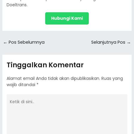
Doeltrans.
Hubungi Kami
←
Pos Sebelumnya
Selanjutnya Pos
→
Tinggalkan Komentar
Alamat email Anda tidak akan dipublikasikan.
Ruas yang
wajib ditandai
*
Ketik
di
sini..