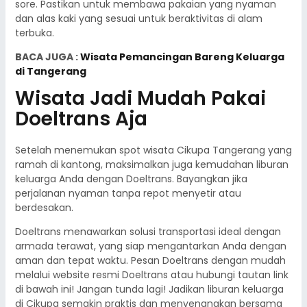
sore. Pastikan untuk membawa pakaian yang nyaman
dan alas kaki yang sesuai untuk beraktivitas di alam
terbuka.
BACA JUGA :
Wisata Pemancingan Bareng Keluarga
di Tangerang
Wisata Jadi Mudah Pakai
Doeltrans Aja
Setelah menemukan spot wisata Cikupa Tangerang yang
ramah di kantong, maksimalkan juga kemudahan liburan
keluarga Anda dengan Doeltrans. Bayangkan jika
perjalanan nyaman tanpa repot menyetir atau
berdesakan.
Doeltrans menawarkan solusi transportasi ideal dengan
armada terawat, yang siap mengantarkan Anda dengan
aman dan tepat waktu. Pesan Doeltrans dengan mudah
melalui website resmi Doeltrans atau hubungi tautan link
di bawah ini! Jangan tunda lagi! Jadikan liburan keluarga
di Cikupa semakin praktis dan menyenangkan bersama