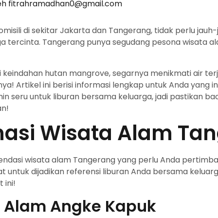
eh
fitrahramadhan0@gmail.com
isili di sekitar Jakarta dan Tangerang, tidak perlu jauh-
ga tercinta. Tangerang punya segudang pesona wisata 
 keindahan hutan mangrove, segarnya menikmati air ter
Artikel ini berisi informasi lengkap untuk Anda yang ing
n seru untuk liburan bersama keluarga, jadi pastikan ba
an!
inasi Wisata Alam Ta
endasi wisata alam Tangerang yang perlu Anda pertimbang
 untuk dijadikan referensi liburan Anda bersama keluarg
ini!
a Alam Angke Kapuk