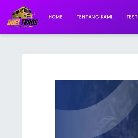
Lewati
ke
HOME
TENTANG KAMI
TEST
konten