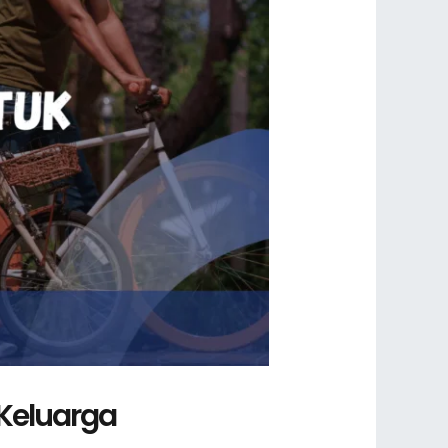
 Keluarga