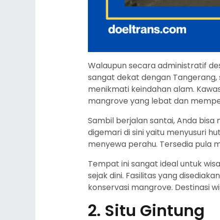
Walaupun secara administratif des
sangat dekat dengan Tangerang, se
menikmati keindahan alam. Kawasa
mangrove yang lebat dan mempe
Sambil berjalan santai, Anda bis
digemari di sini yaitu menyusuri 
menyewa perahu. Tersedia pula 
Tempat ini sangat ideal untuk w
sejak dini. Fasilitas yang disedia
konservasi mangrove. Destinasi w
2. Situ Gintung