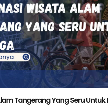
 Alam Tangerang Yang Seru Untuk