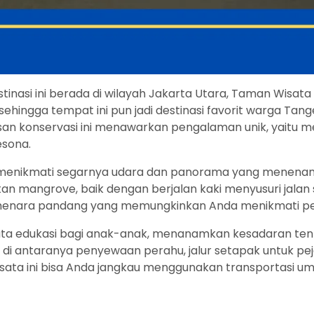
tinasi ini berada di wilayah Jakarta Utara, Taman Wisat
hingga tempat ini pun jadi destinasi favorit warga Tan
n konservasi ini menawarkan pengalaman unik, yaitu me
sona.
a menikmati segarnya udara dan panorama yang menenangk
hutan mangrove, baik dengan berjalan kaki menyusuri ja
menara pandang yang memungkinkan Anda menikmati pe
isata edukasi bagi anak-anak, menanamkan kesadaran ten
kan di antaranya penyewaan perahu, jalur setapak untuk pej
isata ini bisa Anda jangkau menggunakan transportasi u