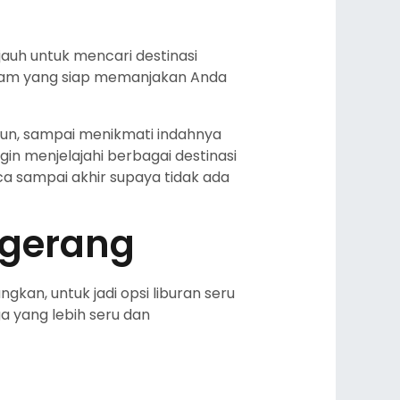
jauh untuk mencari destinasi
alam yang siap memanjakan Anda
jun, sampai menikmati indahnya
in menjelajahi berbagai destinasi
ca sampai akhir supaya tidak ada
ngerang
kan, untuk jadi opsi liburan seru
a yang lebih seru dan