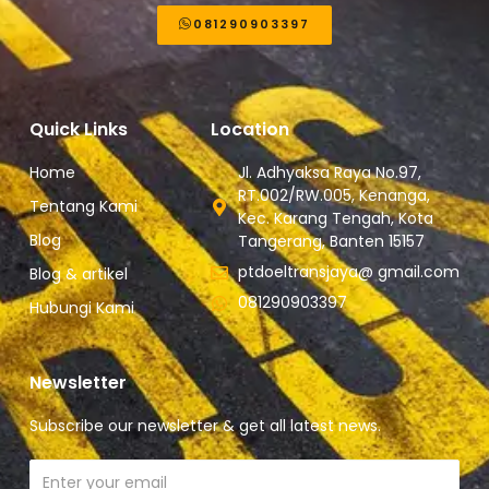
081290903397
Quick Links
Location
Home
Jl. Adhyaksa Raya No.97,
RT.002/RW.005, Kenanga,
Tentang Kami
Kec. Karang Tengah, Kota
Blog
Tangerang, Banten 15157
ptdoeltransjaya@ gmail.com
Blog & artikel
081290903397
Hubungi Kami
Newsletter
Subscribe our newsletter & get all latest news.
Email