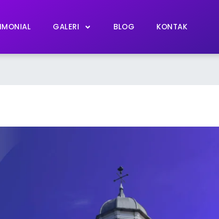
IMONIAL
GALERI
BLOG
KONTAK