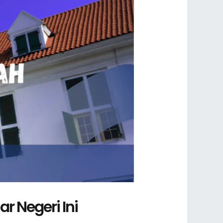
r Negeri Ini