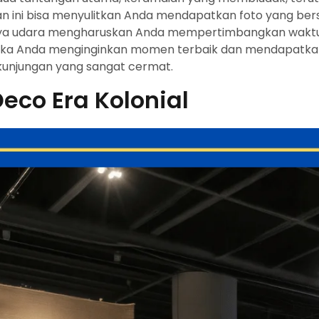
an ini bisa menyulitkan Anda mendapatkan foto yang ber
snya udara mengharuskan Anda mempertimbangkan waktu 
u, jika Anda menginginkan momen terbaik dan mendapat
kunjungan yang sangat cermat.
eco Era Kolonial