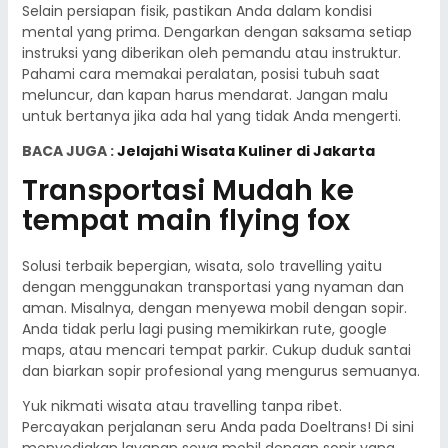
Selain persiapan fisik, pastikan Anda dalam kondisi
mental yang prima. Dengarkan dengan saksama setiap
instruksi yang diberikan oleh pemandu atau instruktur.
Pahami cara memakai peralatan, posisi tubuh saat
meluncur, dan kapan harus mendarat. Jangan malu
untuk bertanya jika ada hal yang tidak Anda mengerti.
BACA JUGA :
Jelajahi Wisata Kuliner di Jakarta
Transportasi Mudah ke
tempat main flying fox
Solusi terbaik bepergian, wisata, solo travelling yaitu
dengan menggunakan transportasi yang nyaman dan
aman. Misalnya, dengan menyewa mobil dengan sopir.
Anda tidak perlu lagi pusing memikirkan rute, google
maps, atau mencari tempat parkir. Cukup duduk santai
dan biarkan sopir profesional yang mengurus semuanya.
Yuk nikmati wisata atau travelling tanpa ribet.
Percayakan perjalanan seru Anda pada Doeltrans! Di sini