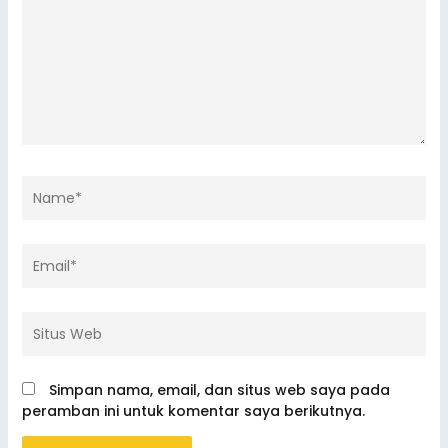
Name*
Email*
Situs
Web
Simpan nama, email, dan situs web saya pada
peramban ini untuk komentar saya berikutnya.