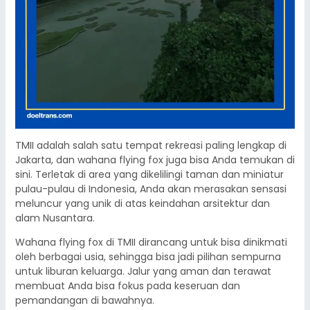
TMII adalah salah satu tempat rekreasi paling lengkap di
Jakarta, dan wahana flying fox juga bisa Anda temukan di
sini. Terletak di area yang dikelilingi taman dan miniatur
pulau-pulau di Indonesia, Anda akan merasakan sensasi
meluncur yang unik di atas keindahan arsitektur dan
alam Nusantara.
Wahana flying fox di TMII dirancang untuk bisa dinikmati
oleh berbagai usia, sehingga bisa jadi pilihan sempurna
untuk liburan keluarga. Jalur yang aman dan terawat
membuat Anda bisa fokus pada keseruan dan
pemandangan di bawahnya.