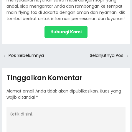
menyediakan layanan sewa mobil dengan sopir yang
andal, siap mengantar Anda dan rombongan ke tempat
main flying fox di Jakarta dengan aman dan nyaman. Klik
tombol berikut untuk informasi pemesanan dan layanan!
Hubungi Kami
←
Pos Sebelumnya
Selanjutnya Pos
→
Tinggalkan Komentar
Alamat email Anda tidak akan dipublikasikan.
Ruas yang
wajib ditandai
*
Ketik
di
sini..