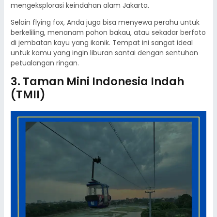
mengeksplorasi keindahan alam Jakarta.
Selain flying fox, Anda juga bisa menyewa perahu untuk
berkeliling, menanam pohon bakau, atau sekadar berfoto
di jembatan kayu yang ikonik. Tempat ini sangat ideal
untuk kamu yang ingin liburan santai dengan sentuhan
petualangan ringan.
3. Taman Mini Indonesia Indah
(TMII)