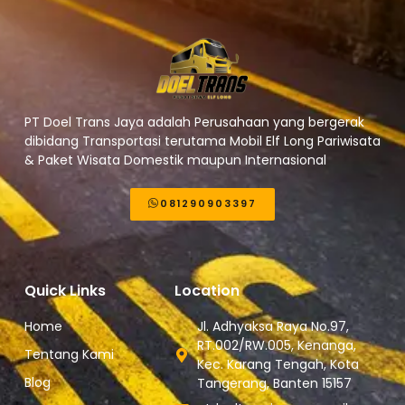
PT Doel Trans Jaya adalah Perusahaan yang bergerak
dibidang Transportasi terutama Mobil Elf Long Pariwisata
& Paket Wisata Domestik maupun Internasional
081290903397
Quick Links
Location
Home
Jl. Adhyaksa Raya No.97,
RT.002/RW.005, Kenanga,
Tentang Kami
Kec. Karang Tengah, Kota
Blog
Tangerang, Banten 15157