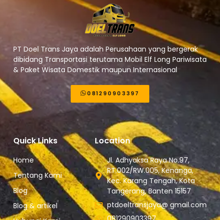
PT Doel Trans Jaya adalah Perusahaan yang bergerak
dibidang Transportasi terutama Mobil Elf Long Pariwisata
& Paket Wisata Domestik maupun Internasional
081290903397
Quick Links
Location
Home
Jl. Adhyaksa Raya No.97,
RT.002/RW.005, Kenanga,
Tentang Kami
Kec. Karang Tengah, Kota
Blog
Tangerang, Banten 15157
ptdoeltransjaya@ gmail.com
Blog & artikel
081290903397