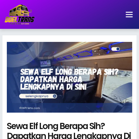
Lewati
ke
konten
Sewa Elf Long Berapa Sih?
Dapatkan Harga Lengkapnya Di