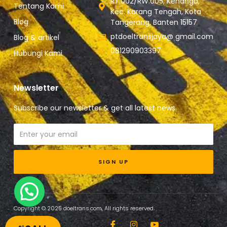
RT.002/RW.005, Kenanga,
Tentang Kami
Kec. Karang Tengah, Kota
Blog
Tangerang, Banten 15157
ptdoeltransjaya@ gmail.com
Blog & artikel
081290903397
Hubungi Kami
Newsletter
Subscribe our newsletter & get all latest news.
Email
SIGN UP
Copyright © 2025 doeltrans.com, All rights reserved.
I
I
I