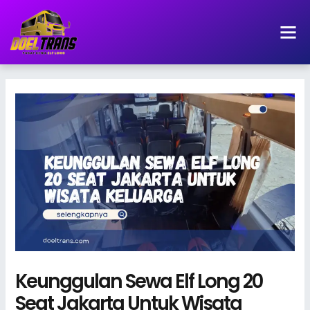
Lewati
ke
konten
Keunggulan Sewa Elf Long 20
Seat Jakarta Untuk Wisata