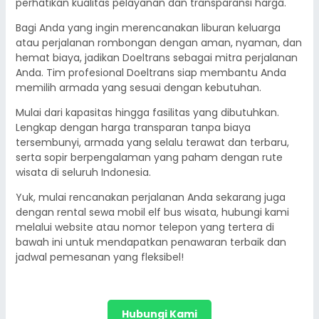
perhatikan kualitas pelayanan dan transparansi harga.
Bagi Anda yang ingin merencanakan liburan keluarga
atau perjalanan rombongan dengan aman, nyaman, dan
hemat biaya, jadikan Doeltrans sebagai mitra perjalanan
Anda. Tim profesional Doeltrans siap membantu Anda
memilih armada yang sesuai dengan kebutuhan.
Mulai dari kapasitas hingga fasilitas yang dibutuhkan.
Lengkap dengan harga transparan tanpa biaya
tersembunyi, armada yang selalu terawat dan terbaru,
serta sopir berpengalaman yang paham dengan rute
wisata di seluruh Indonesia.
Yuk, mulai rencanakan perjalanan Anda sekarang juga
dengan rental sewa mobil elf bus wisata, hubungi kami
melalui website atau nomor telepon yang tertera di
bawah ini untuk mendapatkan penawaran terbaik dan
jadwal pemesanan yang fleksibel!
Hubungi Kami