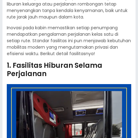
liburan keluarga atau perjalanan rombongan tetap
menyenangkan tanpa kendala kenyamanan, baik untuk
rute jarak jauh maupun dalam kota.
Inovasi pada kabin memastikan setiap penumpang
mendapatkan pengalaman perjalanan kelas satu di
setiap rute. Standar fasilitas ini pun menjawab kebutuhan
mobilitas modern yang mengutamakan privasi dan
efisiensi waktu. Berikut detail fasilitasnya!
1. Fasilitas Hiburan Selama
Perjalanan