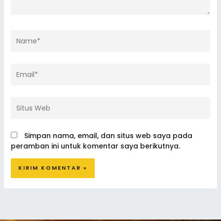
Name*
Email*
Situs
Web
Simpan nama, email, dan situs web saya pada
peramban ini untuk komentar saya berikutnya.