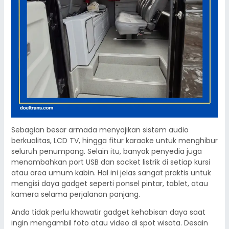
Sebagian besar armada menyajikan sistem audio
berkualitas, LCD TV, hingga fitur karaoke untuk menghibur
seluruh penumpang. Selain itu, banyak penyedia juga
menambahkan port USB dan socket listrik di setiap kursi
atau area umum kabin. Hal ini jelas sangat praktis untuk
mengisi daya gadget seperti ponsel pintar, tablet, atau
kamera selama perjalanan panjang.
Anda tidak perlu khawatir gadget kehabisan daya saat
ingin mengambil foto atau video di spot wisata. Desain