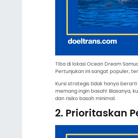
Tiba di lokasi Ocean Dream Samud
Pertunjukan ini sangat populer, t
Kursi strategis tidak hanya berarti
memang ingin basah! Biasanya, kur
dan risiko basah minimal.
2. Prioritaskan