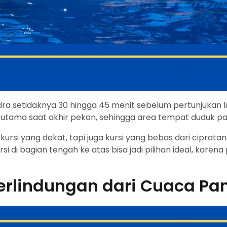
ra setidaknya 30 hingga 45 menit sebelum pertunjukan l
erutama saat akhir pekan, sehingga area tempat duduk pas
 kursi yang dekat, tapi juga kursi yang bebas dari cipratan
si di bagian tengah ke atas bisa jadi pilihan ideal, kare
 Perlindungan dari Cuaca Pa