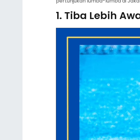
pertunjukan lumba-lumba di Jak
1. Tiba Lebih Awa