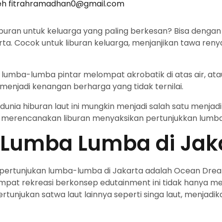
eh
fitrahramadhan0@gmail.com
uran untuk keluarga yang paling berkesan? Bisa denga
rta. Cocok untuk liburan keluarga, menjanjikan tawa r
t lumba-lumba pintar melompat akrobatik di atas air, at
enjadi kenangan berharga yang tidak ternilai.
nia hiburan laut ini mungkin menjadi salah satu menjad
merencanakan liburan menyaksikan pertunjukkan lumba-l
 Lumba Lumba di Jak
 pertunjukan lumba-lumba di Jakarta adalah Ocean Drea
pat rekreasi berkonsep edutainment ini tidak hanya men
tunjukan satwa laut lainnya seperti singa laut, menjadi