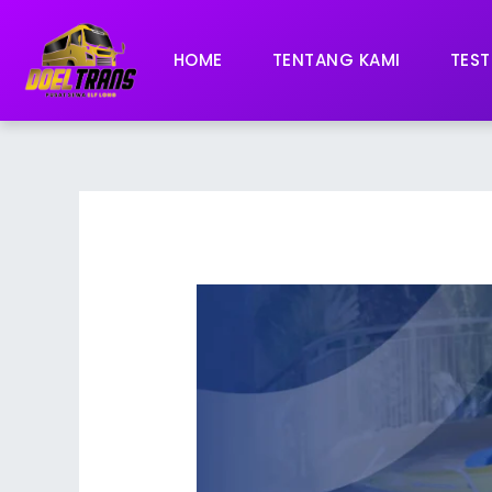
Lewati
ke
HOME
TENTANG KAMI
TEST
konten