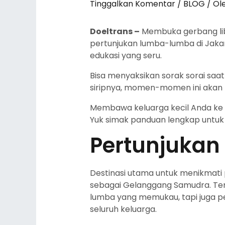
Tinggalkan Komentar
/
BLOG
/ Ol
Doeltrans –
Membuka gerbang lib
pertunjukan lumba-lumba di Jaka
edukasi yang seru.
Bisa menyaksikan sorak sorai saa
siripnya, momen-momen ini akan m
Membawa keluarga kecil Anda ke du
Yuk simak panduan lengkap untuk 
Pertunjukan
Destinasi utama untuk menikmati
sebagai Gelanggang Samudra. Tem
lumba yang memukau, tapi juga per
seluruh keluarga.