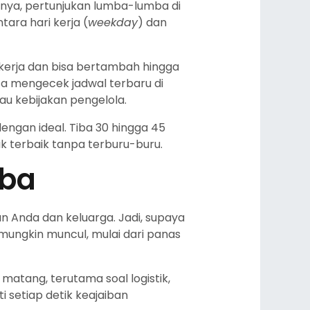
mnya, pertunjukan lumba-lumba di
ara hari kerja (
weekday
) dan
 kerja dan bisa bertambah hingga
bisa mengecek jadwal terbaru di
au kebijakan pengelola.
ngan ideal. Tiba 30 hingga 45
 terbaik tanpa terburu-buru.
mba
n Anda dan keluarga. Jadi, supaya
mungkin muncul, mulai dari panas
atang, terutama soal logistik,
 setiap detik keajaiban