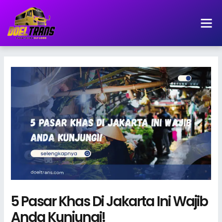
Lewati
ke
konten
5 Pasar Khas Di Jakarta Ini Wajib
Anda Kunjungi!