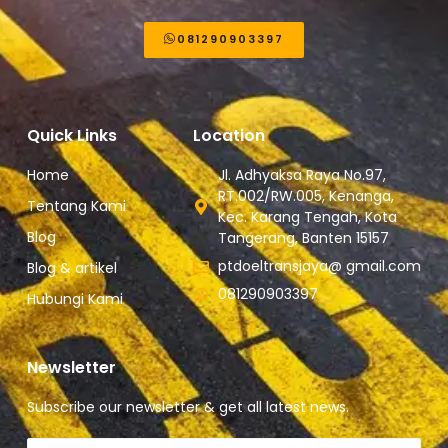
081290903397
Quick Links
Location
Home
Jl. Adhyaksa Raya No.97,
RT.002/RW.005, Kenanga,
Tentang Kami
Kec. Karang Tengah, Kota
Blog
Tangerang, Banten 15157
ptdoeltransjaya@ gmail.com
Blog & artikel
081290903397
Hubungi Kami
Newsletter
Subscribe our newsletter & get all latest news.
Email