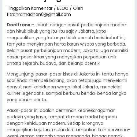
Tinggalkan Komentar
/
BLOG
/ Oleh
fitrahramadhan0@gmail.com
Doeltrans –
Jenuh dengan pusat perbelanjaan modern
dan hiruk pikuk yang itu-itu saja? Jakarta, kota
megapolitan yang katanya tidak pernah beristirahat ini,
ternyata menyimpan harta karun wisata yang berbeda.
Selain pusat perbelanjaan modern, Jakarta juga memiliki
pasar-pasar khas yang menyajikan perpaduan unik
antara sejarah, budaya, dan belanja otentik.
Mengunjungi pasar-pasar khas di Jakarta ini tentu hanya
soal Anda membeli barang, akan tetapi juga menyelami
denyut nadi kehidupan warga lokal Jakarta, mencicipi
kuliner legendaris, sampai berburu benda-benda langka
yang penuh cerita.
Pasar-pasar ini adalah cerminan keanekaragaman
budaya yang kaya, tempat di mana tradisi berpadu
dengan kehidupan modern. Setiap lorongnya
menjanjikan kejutan, mulai dari tumpukan kain berwarna-
warni, aroma rempah yang menggoda, hingga pernak-