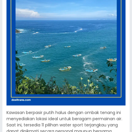
Kawasan berpasir putih halus dengan ombak tenang ini
menyediakan lokasi ideal untuk beragam permainan air.
Saat ini, tersedia 11 pilihan water sport terjangkau yang
dapat dinikmati secara personal maupun bersama