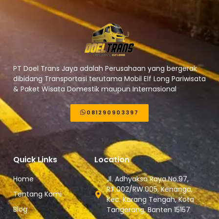
PT Doel Trans Jaya adalah Perusahaan yang bergerak
dibidang Transportasi terutama Mobil Elf Long Pariwisata
& Paket Wisata Domestik maupun Internasional
081290903397
Quick Links
Location
Home
Jl. Adhyaksa Raya No.97,
RT.002/RW.005, Kenanga,
Tentang Kami
Kec. Karang Tengah, Kota
Blog
Tangerang, Banten 15157