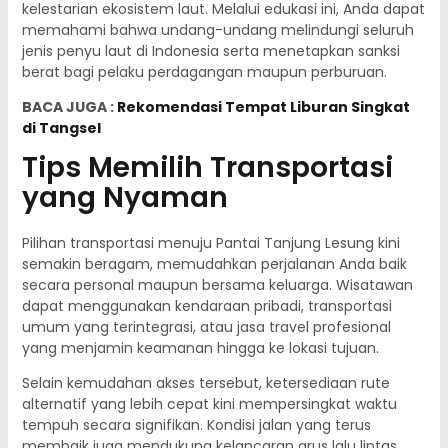
kelestarian ekosistem laut. Melalui edukasi ini, Anda dapat
memahami bahwa undang-undang melindungi seluruh
jenis penyu laut di Indonesia serta menetapkan sanksi
berat bagi pelaku perdagangan maupun perburuan.
BACA JUGA :
Rekomendasi Tempat Liburan Singkat
di Tangsel
Tips Memilih Transportasi
yang Nyaman
Pilihan transportasi menuju Pantai Tanjung Lesung kini
semakin beragam, memudahkan perjalanan Anda baik
secara personal maupun bersama keluarga. Wisatawan
dapat menggunakan kendaraan pribadi, transportasi
umum yang terintegrasi, atau jasa travel profesional
yang menjamin keamanan hingga ke lokasi tujuan.
Selain kemudahan akses tersebut, ketersediaan rute
alternatif yang lebih cepat kini mempersingkat waktu
tempuh secara signifikan. Kondisi jalan yang terus
membaik juga mendukung kelancaran arus lalu lintas