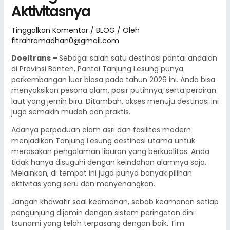
Aktivitasnya
Tinggalkan Komentar
/
BLOG
/ Oleh
fitrahramadhan0@gmail.com
Doeltrans –
Sebagai salah satu destinasi pantai andalan
di Provinsi Banten, Pantai Tanjung Lesung punya
perkembangan luar biasa pada tahun 2026 ini. Anda bisa
menyaksikan pesona alam, pasir putihnya, serta perairan
laut yang jernih biru. Ditambah, akses menuju destinasi ini
juga semakin mudah dan praktis.
Adanya perpaduan alam asri dan fasilitas modern
menjadikan Tanjung Lesung destinasi utama untuk
merasakan pengalaman liburan yang berkualitas. Anda
tidak hanya disuguhi dengan keindahan alamnya saja.
Melainkan, di tempat ini juga punya banyak pilihan
aktivitas yang seru dan menyenangkan.
Jangan khawatir soal keamanan, sebab keamanan setiap
pengunjung dijamin dengan sistem peringatan dini
tsunami yang telah terpasang dengan baik. Tim