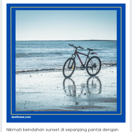
Nikmati keindahan sunset di sepanjang pantai dengan