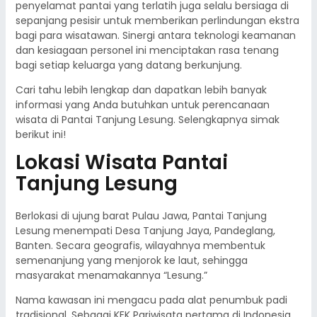
penyelamat pantai yang terlatih juga selalu bersiaga di
sepanjang pesisir untuk memberikan perlindungan ekstra
bagi para wisatawan. Sinergi antara teknologi keamanan
dan kesiagaan personel ini menciptakan rasa tenang
bagi setiap keluarga yang datang berkunjung.
Cari tahu lebih lengkap dan dapatkan lebih banyak
informasi yang Anda butuhkan untuk perencanaan
wisata di Pantai Tanjung Lesung. Selengkapnya simak
berikut ini!
Lokasi Wisata Pantai
Tanjung Lesung
Berlokasi di ujung barat Pulau Jawa, Pantai Tanjung
Lesung menempati Desa Tanjung Jaya, Pandeglang,
Banten. Secara geografis, wilayahnya membentuk
semenanjung yang menjorok ke laut, sehingga
masyarakat menamakannya “Lesung.”
Nama kawasan ini mengacu pada alat penumbuk padi
tradisional. Sebagai KEK Pariwisata pertama di Indonesia