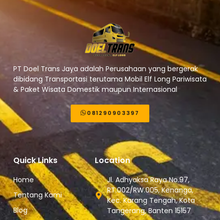
PT Doel Trans Jaya adalah Perusahaan yang bergerak
dibidang Transportasi terutama Mobil Elf Long Pariwisata
& Paket Wisata Domestik maupun Internasional
081290903397
Quick Links
Location
Home
Jl. Adhyaksa Raya No.97,
RT.002/RW.005, Kenanga,
Tentang Kami
Kec. Karang Tengah, Kota
Blog
Tangerang, Banten 15157