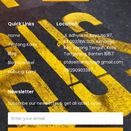
Quick Links
Location
Home
Jl. Adhyaksa Raya No.97,
RT.002/RW.005, Kenanga,
Tentang Kami
Kec. Karang Tengah, Kota
Blog
Tangerang, Banten 15157
ptdoeltransjaya@ gmail.com
Blog & artikel
081290903397
Hubungi Kami
Newsletter
Subscribe our newsletter & get all latest news.
Email