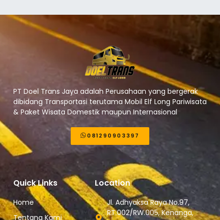
PT Doel Trans Jaya adalah Perusahaan yang bergerak
dibidang Transportasi terutama Mobil Elf Long Pariwisata
& Paket Wisata Domestik maupun Internasional
081290903397
Quick Links
Location
Home
Jl. Adhyaksa Raya No.97,
RT.002/RW.005, Kenanga,
Tentang Kami