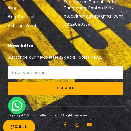
Kec. Karang Tengah, Kota
Blog
Tangerang, Banten 15157
ptdoeltransjaya@ gmail.com
Blog & artikel
081290903397
Hubungi Kami
Newsletter
Subscribe our newsletter & get all latest news.
Email
SIGN UP
Copyright © 2025 doeltrans.com, All rights reserved.
I
I
I
c
n
c
CALL