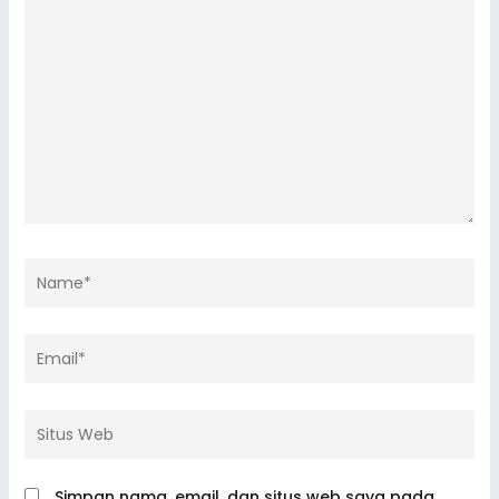
di
sini..
Name*
Email*
Situs
Web
Simpan nama, email, dan situs web saya pada