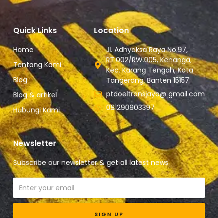
Quick Links
Location
Home
Jl. Adhyaksa Raya No.97,
RT.002/RW.005, Kenanga,
Tentang Kami
Kec. Karang Tengah, Kota
Blog
Tangerang, Banten 15157
ptdoeltransjaya@ gmail.com
Blog & artikel
081290903397
Hubungi Kami
Newsletter
Subscribe our newsletter & get all latest news.
Email
SIGN UP