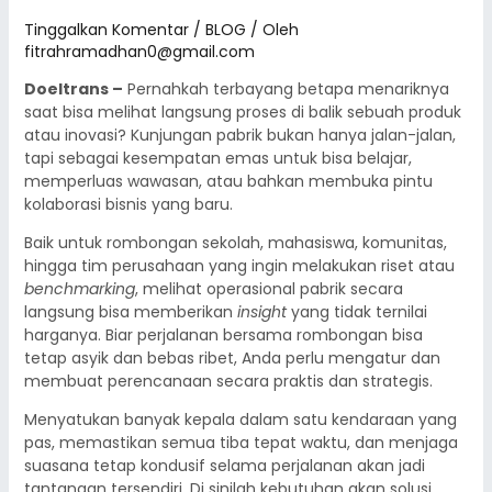
Tinggalkan Komentar
/
BLOG
/ Oleh
fitrahramadhan0@gmail.com
Doeltrans –
Pernahkah terbayang betapa menariknya
saat bisa melihat langsung proses di balik sebuah produk
atau inovasi? Kunjungan pabrik bukan hanya jalan-jalan,
tapi sebagai kesempatan emas untuk bisa belajar,
memperluas wawasan, atau bahkan membuka pintu
kolaborasi bisnis yang baru.
Baik untuk rombongan sekolah, mahasiswa, komunitas,
hingga tim perusahaan yang ingin melakukan riset atau
benchmarking
, melihat operasional pabrik secara
langsung bisa memberikan
insight
yang tidak ternilai
harganya.
Biar perjalanan bersama rombongan bisa
tetap asyik dan bebas ribet, Anda perlu mengatur dan
membuat perencanaan secara praktis dan strategis.
Menyatukan banyak kepala dalam satu kendaraan yang
pas, memastikan semua tiba tepat waktu, dan menjaga
suasana tetap kondusif selama perjalanan akan jadi
tantangan tersendiri. Di sinilah kebutuhan akan solusi