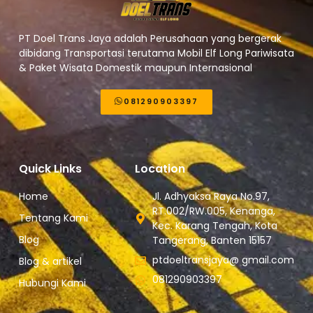
PT Doel Trans Jaya adalah Perusahaan yang bergerak
dibidang Transportasi terutama Mobil Elf Long Pariwisata
& Paket Wisata Domestik maupun Internasional
081290903397
Quick Links
Location
Home
Jl. Adhyaksa Raya No.97,
RT.002/RW.005, Kenanga,
Tentang Kami
Kec. Karang Tengah, Kota
Blog
Tangerang, Banten 15157
ptdoeltransjaya@ gmail.com
Blog & artikel
081290903397
Hubungi Kami