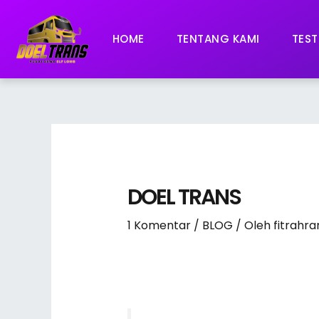
Lewati
ke
HOME
TENTANG KAMI
TEST
konten
DOEL TRANS
1 Komentar
/
BLOG
/ Oleh
fitrah