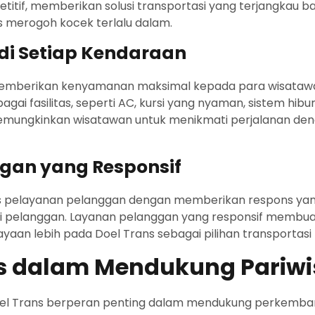
itif, memberikan solusi transportasi yang terjangkau ba
s merogoh kocek terlalu dalam.
 di Setiap Kendaraan
emberikan kenyamanan maksimal kepada para wisatawa
agai fasilitas, seperti AC, kursi yang nyaman, sistem hib
ni memungkinkan wisatawan untuk menikmati perjalanan d
ggan yang Responsif
tas pelayanan pelanggan dengan memberikan respons yan
ri pelanggan. Layanan pelanggan yang responsif membua
aan lebih pada Doel Trans sebagai pilihan transportas
ns dalam Mendukung Pariwi
Doel Trans berperan penting dalam mendukung perkemban