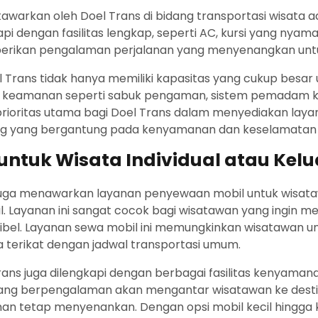
awarkan oleh Doel Trans di bidang transportasi wisata a
 dengan fasilitas lengkap, seperti AC, kursi yang nyaman,
erikan pengalaman perjalanan yang menyenangkan unt
l Trans tidak hanya memiliki kapasitas yang cukup bes
itur keamanan seperti sabuk pengaman, sistem pemadam 
ioritas utama bagi Doel Trans dalam menyediakan layan
 yang bergantung pada kenyamanan dan keselamatan s
untuk Wisata Individual atau Kel
ns juga menawarkan layanan penyewaan mobil untuk wisa
l. Layanan ini sangat cocok bagi wisatawan yang ingin men
ksibel. Layanan sewa mobil ini memungkinkan wisatawan 
 terikat dengan jadwal transportasi umum.
rans juga dilengkapi dengan berbagai fasilitas kenyamanan
i yang berpengalaman akan mengantar wisatawan ke dest
an tetap menyenankan. Dengan opsi mobil kecil hingga 