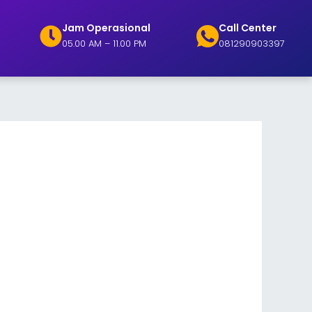
Jam Operasional
Call Center
05.00 AM – 11.00 PM
081290903397