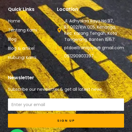
Quick Links
Location
Home
Jl. Adhyaksa Raya No.97,
RT.002/RW.005, Kenanga,
Tentang Kami
Kec. Karang Tengah, Kota
Blog
Tangerang, Banten 15157
ptdoeltransjaya@ gmail.com
Blog & artikel
081290903397
Hubungi Kami
Newsletter
Subscribe our newsletter & get all latest news.
Email
SIGN UP